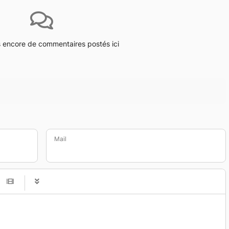
as encore de commentaires postés ici
Mail
-
-
-
-
-
-
-
-
-