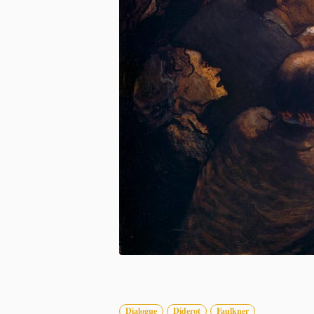
Dialogue
Diderot
Faulkner