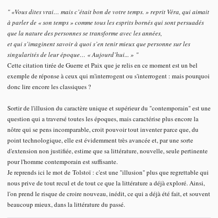
" «Vous dites vrai… mais c’était bon de votre temps. » reprit Véra, qui aimait
à parler de « son temps » comme tous les esprits bornés qui sont persuadés
que la nature des personnes se transforme avec les années,
et qui s’imaginent savoir à quoi s’en tenir mieux que personne sur les
singularités de leur époque… « Aujourd’hui... » "
Cette citation tirée de Guerre et Paix que je relis en ce moment est un bel
exemple de réponse à ceux qui m'interrogent ou s'interrogent : mais pourquoi
donc lire encore les classiques ?
Sortir de l'illusion du caractère unique et supérieur du "contemporain" est une
question qui a traversé toutes les époques, mais caractérise plus encore la
nôtre qui se pens incomparable, croit pouvoir tout inventer parce que, du
point technologique, elle est évidemment très avancée et, par une sorte
d'extension non justifiée, estime que sa littérature, nouvelle, seule pertinente
pour l'homme contemporain est suffisante.
Je reprends ici le mot de Tolstoï : c'est une "illusion" plus que regrettable qui
nous prive de tout recul et de tout ce que la littérature a déjà exploré. Ainsi,
l'on prend le risque de croire nouveau, inédit, ce qui a déjà été fait, et souvent
beaucoup mieux, dans la littérature du passé.