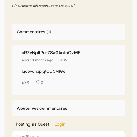
l’instrument détestable sont les mots."
Commentaires
(
1
)
aRZeNplIPcrZSaGkofoOzMF
about 1 month ago
#39
bjqevdnJpjqtOUCMIGe
0
0
Ajouter vos commentaires
Posting as Guest
Login
Nom (Requis)