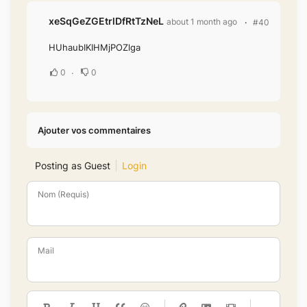
xeSqGeZGEtrlDfRtTzNeL
about 1 month ago
#40
HUhaubIKIHMjPOZlga
0
0
Ajouter vos commentaires
Posting as Guest
Login
Nom (Requis)
Mail
-
-