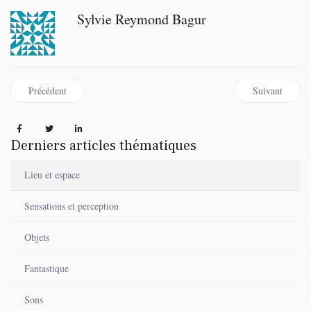
Sylvie Reymond Bagur
Article précédent : Choisir et mélanger ses cibles
Article suivant
Précédent
Suivant
Derniers articles thématiques
Lieu et espace
Sensations et perception
Objets
Fantastique
Sons