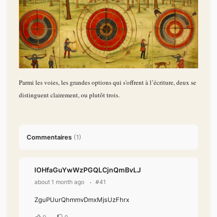
Parmi les voies, les grandes options qui s'offrent à l’écriture, deux se
distinguent clairement, ou plutôt trois.
Commentaires
(
1
)
lOHfaGuYwWzPGQLCjnQmBvLJ
about 1 month ago
#41
ZguPUurQhmmvDmxMjsUzFhrx