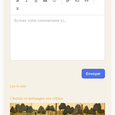
-
-
-
-
-
-
-
-
-
-
-
-
-
-
-
-
-
-
-
-
-
-
-
-
-
-
-
-
Envoyer
Lire la suite
Choisir et mélanger ses cibles