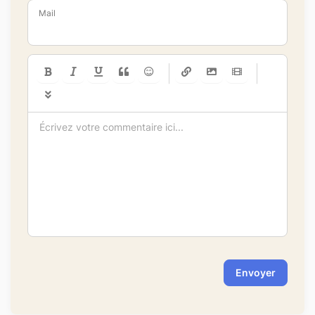
Mail
-
-
-
-
-
-
-
-
-
-
-
-
-
-
-
-
-
-
-
-
-
-
-
-
-
-
-
-
-
-
Envoyer