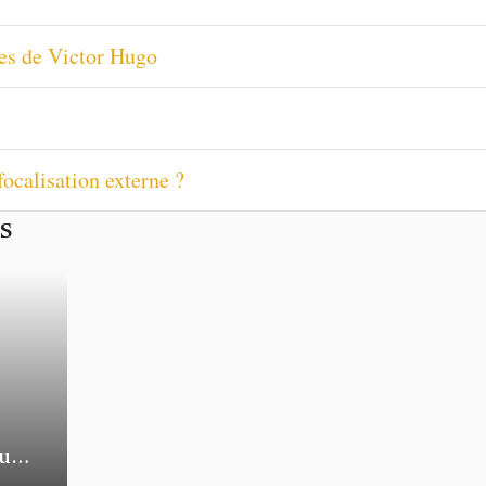
les de Victor Hugo
focalisation externe ?
es
ural
e