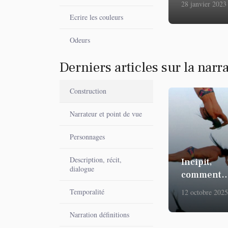
28 janvier 2023
Ecrire les couleurs
Odeurs
Derniers articles sur la narr
Construction
Narrateur et point de vue
Personnages
Description, récit,
Incipit,
dialogue
comment
commence
Temporalité
12 octobre 2025
Narration définitions