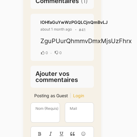
Commentaires
(
1
)
lOHfaGuYwWzPGQLCjnQmBvLJ
about 1 month ago
#41
ZguPUurQhmmvDmxMjsUzFhrx
0
0
Ajouter vos
commentaires
Posting as Guest
Login
Nom (Requis)
Mail