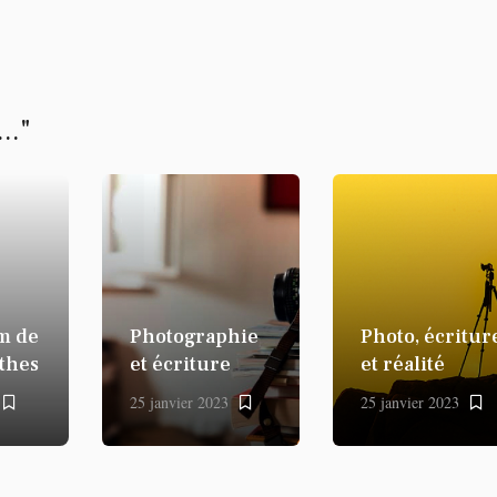
.."
m de
Photographie
Photo, écritur
thes
et écriture
et réalité
25 janvier 2023
25 janvier 2023