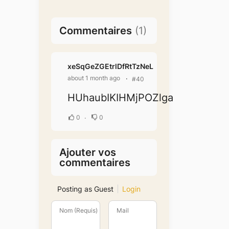
Commentaires
(
1
)
xeSqGeZGEtrlDfRtTzNeL
about 1 month ago
#40
HUhaubIKIHMjPOZlga
0
0
Ajouter vos
commentaires
Posting as Guest
Login
Nom (Requis)
Mail