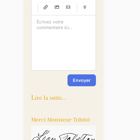
-
-
-
-
-
-
-
-
-
-
-
-
-
-
-
-
-
-
-
-
-
-
-
-
-
-
-
-
-
-
Envoyer
Lire la suite...
Merci Monsieur Tolstoï