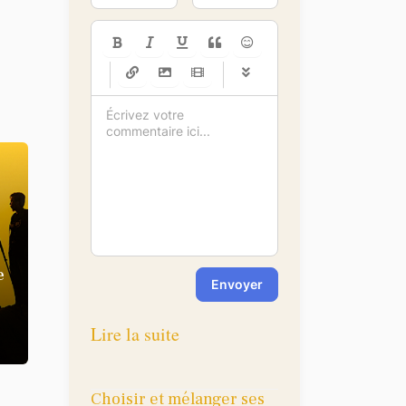
-
-
-
-
-
-
-
-
-
-
-
-
-
-
-
-
-
-
-
-
-
-
-
-
-
-
-
-
-
-
e
Envoyer
Lire la suite
Choisir et mélanger ses