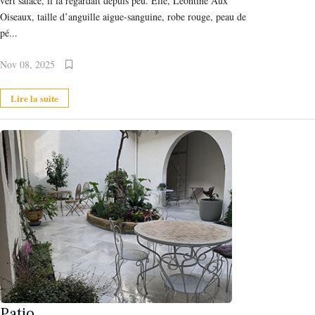
vert salace, il la regardait depuis peu. Elle, Léontine Aux
Oiseaux, taille d’anguille aigue-sanguine, robe rouge, peau de
pé...
Nov 08, 2025
Lire la suite
Patio