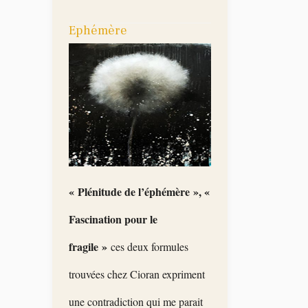
Ephémère
« Plénitude de l’éphémère », «
Fascination pour le
fragile »
ces deux formules
trouvées chez Cioran expriment
une c
ontradiction qui me parait