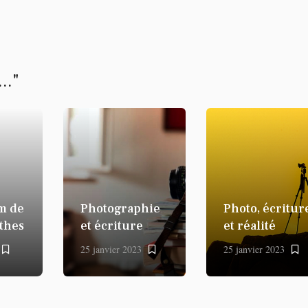
.."
m de
Photographie
Photo, écritur
thes
et écriture
et réalité
25 janvier 2023
25 janvier 2023