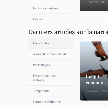
28 janvier 2023
Ecrire les couleurs
Odeurs
Derniers articles sur la narr
Construction
Narrateur et point de vue
Personnages
Description, récit,
Incipit,
dialogue
comment
commence
Temporalité
12 octobre 2025
Narration définitions