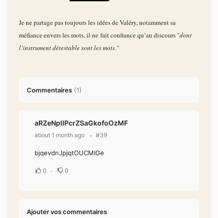
Je ne partage pas toujours les idées de Valéry, notamment sa
méfiance envers les mots, il ne fait confiance qu’au discours "
dont
l’instrument détestable sont les mots."
Commentaires
(
1
)
aRZeNplIPcrZSaGkofoOzMF
about 1 month ago
#39
bjqevdnJpjqtOUCMIGe
0
0
Ajouter vos commentaires