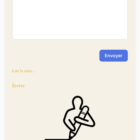
-
-
-
-
-
-
-
-
-
-
Envoyer
Lire la suite...
Écrire