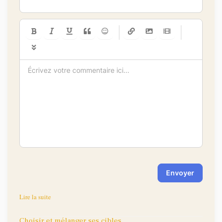
-
-
-
-
-
-
-
-
-
-
-
-
-
-
-
-
-
-
-
-
-
-
-
-
-
-
-
-
-
-
Envoyer
Lire la suite
Choisir et mélanger ses cibles