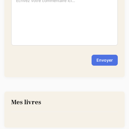
-
-
-
-
-
-
-
-
-
-
-
-
-
-
-
-
Envoyer
Mes livres