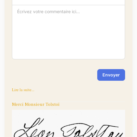
-
-
-
-
-
-
-
-
-
-
-
-
-
-
-
-
-
-
-
-
-
-
Envoyer
Lire la suite...
Merci Monsieur Tolstoï