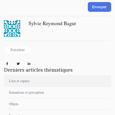
Envoyer
Sylvie Reymond Bagur
Article précédent : Je marche dans une forêt de nuages
Précédent
Derniers articles thématiques
Lieu et espace
Sensations et perception
Objets