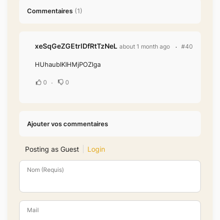
Commentaires
(
1
)
xeSqGeZGEtrlDfRtTzNeL
about 1 month ago
#40
HUhaubIKIHMjPOZlga
0
0
Ajouter vos commentaires
Posting as Guest
Login
Nom (Requis)
Mail