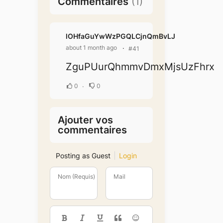
Commentaires
(
1
)
lOHfaGuYwWzPGQLCjnQmBvLJ
about 1 month ago
#41
ZguPUurQhmmvDmxMjsUzFhrx
0
0
Ajouter vos
commentaires
Posting as Guest
Login
Nom (Requis)
Mail