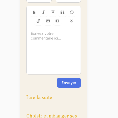
-
-
-
-
-
-
-
-
-
-
-
-
-
-
-
-
-
-
-
-
-
-
-
-
-
-
-
-
-
-
Envoyer
Lire la suite
Choisir et mélanger ses