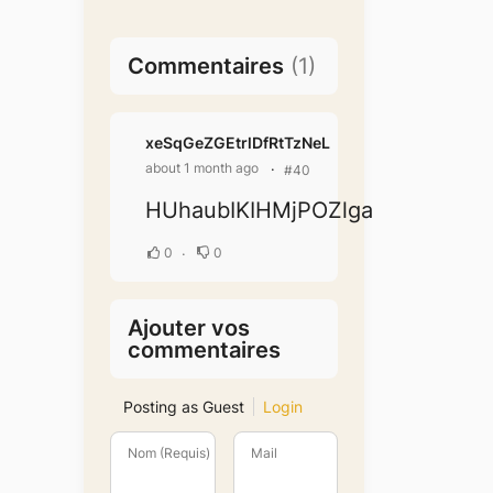
Commentaires
(
1
)
xeSqGeZGEtrlDfRtTzNeL
about 1 month ago
#40
HUhaubIKIHMjPOZlga
0
0
Ajouter vos
commentaires
Posting as Guest
Login
Nom (Requis)
Mail