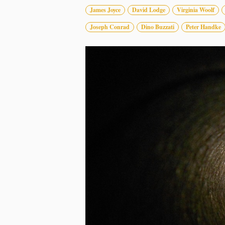
James Joyce
David Lodge
Virginia Woolf
Joseph Conrad
Dino Buzzati
Peter Handke