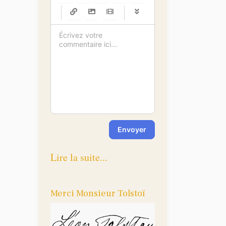
-
-
-
-
-
-
-
-
-
-
-
-
-
-
-
-
-
-
-
-
-
-
-
-
-
-
-
-
-
-
Envoyer
Lire la suite...
Merci Monsieur Tolstoï