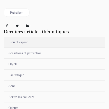
Article précédent : Printemps des poètes 2025, une écriture "volcanique
Précédent
Derniers articles thématiques
Lieu et espace
Sensations et perception
Objets
Fantastique
Sons
Ecrire les couleurs
Odeurs