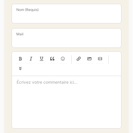
Nom (Requis)
Mail
-
-
-
-
-
-
-
-
-
-
-
-
-
-
-
-
-
-
-
-
-
-
-
-
-
-
-
-
-
-