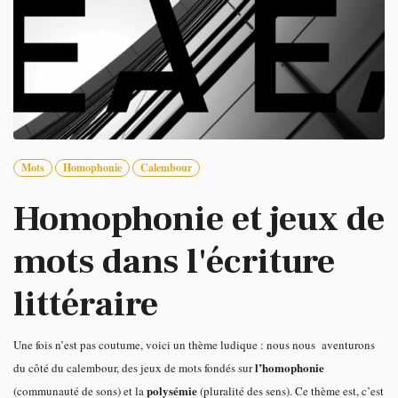
Mots
Homophonie
Calembour
Homophonie et jeux de
mots dans l'écriture
littéraire
Une fois n’est pas coutume, voici un thème ludique : nous nous aventurons
l’homophonie
du côté du calembour, des jeux de mots fondés sur
polysémie
(communauté de sons) et la
(pluralité des sens). Ce thème est, c’est