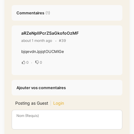
Commentaires
(
1
)
aRZeNplIPcrZSaGkofoOzMF
about 1 month ago
#39
bjqevdnJpjqtOUCMIGe
0
0
Ajouter vos commentaires
Posting as Guest
Login
Nom (Requis)