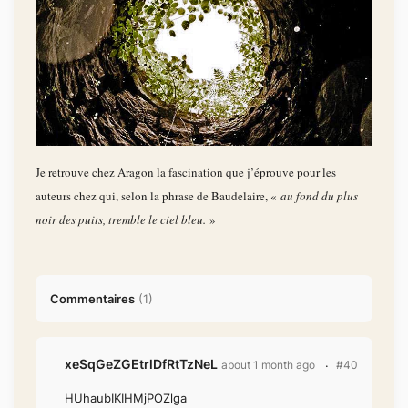
Je retrouve chez Aragon la fascination que j’éprouve pour les
auteurs chez qui, selon la phrase de Baudelaire, «
au fond du plus
noir des puits, tremble le ciel bleu.
»
Commentaires
(
1
)
xeSqGeZGEtrlDfRtTzNeL
about 1 month ago
#40
HUhaubIKIHMjPOZlga