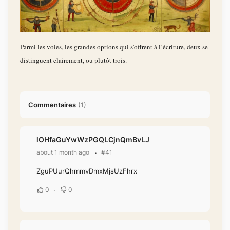
Parmi les voies, les grandes options qui s'offrent à l’écriture, deux se
distinguent clairement, ou plutôt trois.
Commentaires
(
1
)
lOHfaGuYwWzPGQLCjnQmBvLJ
about 1 month ago
#41
ZguPUurQhmmvDmxMjsUzFhrx
0
0