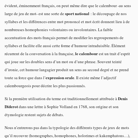
évident, éminemment français, on peut même dire que le calembour -au sens
sport national
large de jeu de mot- est une sorte de
: le découpage de nos
syllabes et les différences entre mot prononcé et mot écrit donnent lieu à de
nombreuses homophonies volontaires ou involontaires. La faible
accentuation des mots français permet de modifier les regroupements de
syllabes et facilite elle aussi cette forme d’humour intraduisible. Élément
le calembour
récurrent de la conversation à la française,
est un trait d’esprit
qui joue sur les doubles sens d’un mot ou d’une phrase. Souvent teinté
d’ironie, cet humour langagier produit un sens au second degré et ne prend
expression orale
toute sa force que dans l’
. Il existe même l’adjectif
calembourgeois pour décrire les plus passionnés.
Denis
Si la première utilisation du terme est traditionnellement attribuée à
Diderot
dans une lettre à Sophie Volland en 1768, son origine et son
étymologie restent sujets de débats.
Nous n’entrerons pas dans la typologie des différents types de jeux de mots
qu’il recouvre (homographes, homophones, holorimes et kakemphatons…),