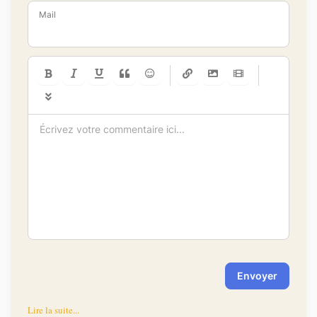
Mail
-
-
-
-
-
-
-
-
-
-
-
-
-
-
-
-
-
-
-
-
-
-
-
-
-
-
-
-
-
-
Envoyer
Lire la suite...