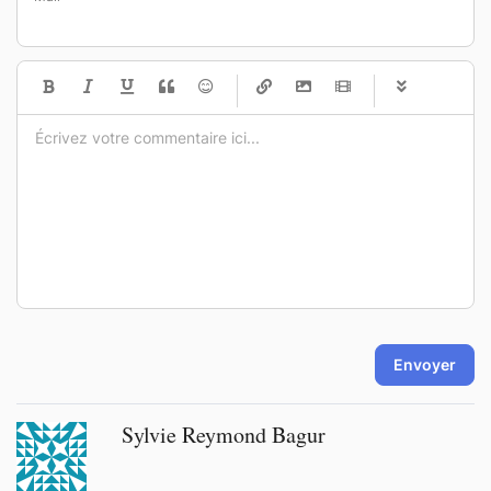
-
-
-
-
-
-
-
-
-
-
-
-
-
-
-
-
-
-
-
-
-
-
-
-
-
-
-
-
-
-
Envoyer
Sylvie Reymond Bagur