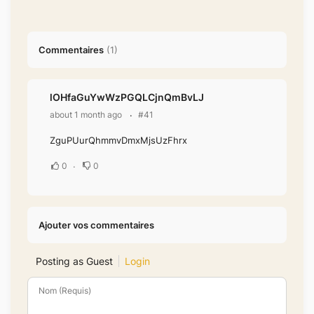
Commentaires
(
1
)
lOHfaGuYwWzPGQLCjnQmBvLJ
about 1 month ago
#41
ZguPUurQhmmvDmxMjsUzFhrx
0
0
Ajouter vos commentaires
Posting as Guest
Login
Nom (Requis)