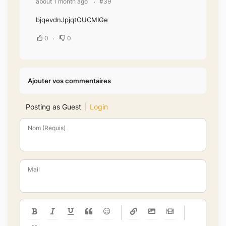
about 1 month ago
#39
bjqevdnJpjqtOUCMIGe
0
0
Ajouter vos commentaires
Posting as Guest
Login
Nom (Requis)
Mail
-
-
-
-
-
-