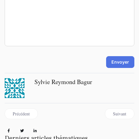
-
-
-
-
-
-
-
-
-
-
-
-
-
-
-
-
-
-
-
-
Envoyer
Sylvie Reymond Bagur
Article précédent : Incandescence
Article suivant
Précédent
Suivant
Derniers articles thématiques