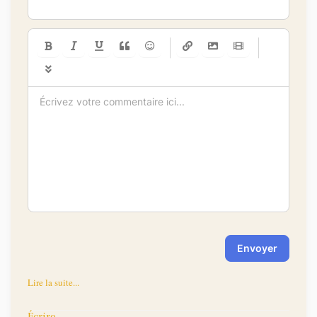
-
-
-
-
-
-
-
-
-
-
-
-
-
-
-
-
-
-
-
-
-
-
-
-
-
-
-
-
-
-
Envoyer
Lire la suite...
Écrire