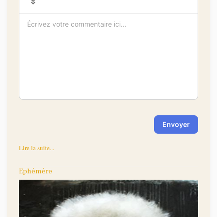
-
-
-
-
-
-
-
-
-
-
-
-
-
-
-
-
-
-
-
-
-
-
-
-
Envoyer
Lire la suite...
Ephémère