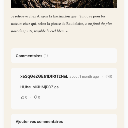
Je retrouve chez Aragon la fascination que j’éprouve pour les
auteurs chez qui, selon la phrase de Baudelaire, «
au fond du plus
noir des puits, tremble le ciel bleu.
»
Commentaires
(
1
)
xeSqGeZGEtrlDfRtTzNeL
about 1 month ago
#40
HUhaubIKIHMjPOZlga
0
0
Ajouter vos commentaires