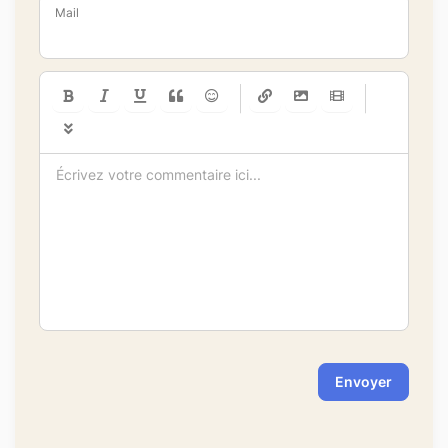
Mail
-
-
-
-
-
-
-
-
-
-
-
-
-
-
-
-
-
-
-
-
-
-
-
-
-
-
-
-
-
-
Envoyer