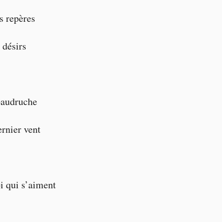
s repères
s désirs
 baudruche
ernier vent
oi qui s’aiment